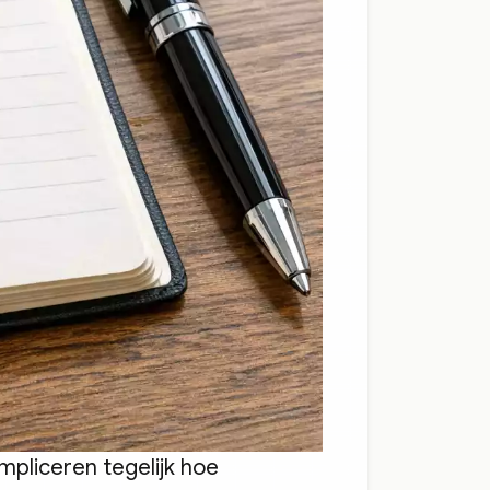
impliceren tegelijk hoe