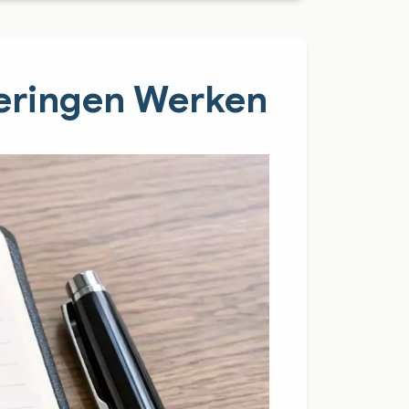
eringen Werken