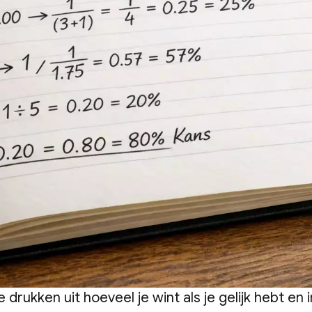
drukken uit hoeveel je wint als je gelijk hebt en 