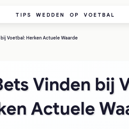
TIPS WEDDEN OP VOETBAL
 bij Voetbal: Herken Actuele Waarde
ets Vinden bij 
ken Actuele Wa