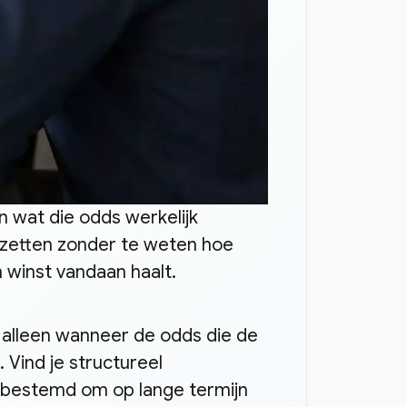
n wat die odds werkelijk
nzetten zonder te weten hoe
 winst vandaan haalt.
t alleen wanneer de odds die de
 Vind je structureel
rbestemd om op lange termijn