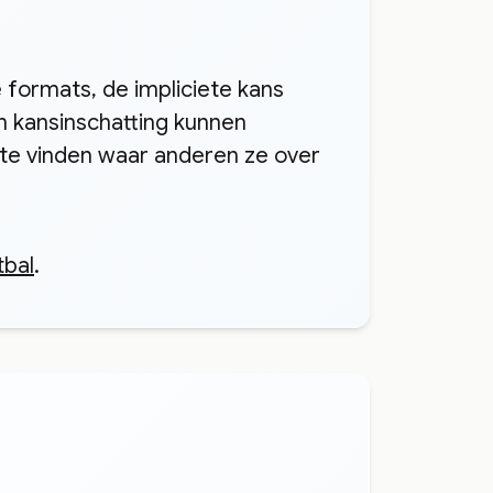
 formats, de impliciete kans
 kansinschatting kunnen
s te vinden waar anderen ze over
tbal
.