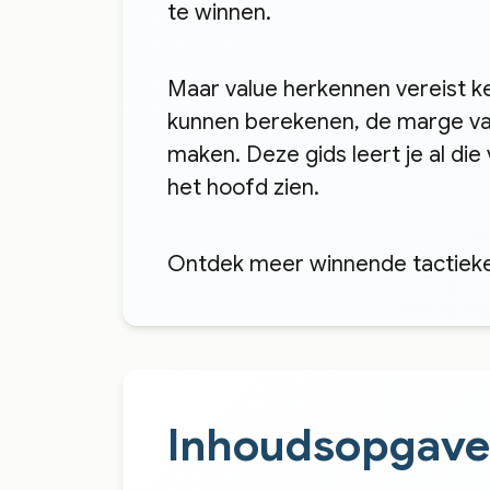
te winnen.
Maar value herkennen vereist ke
kunnen berekenen, de marge va
maken. Deze gids leert je al di
het hoofd zien.
Ontdek meer winnende tactiek
Inhoudsopgave