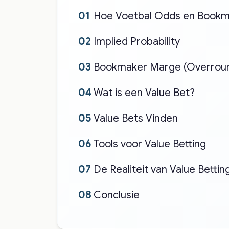
Hoe Voetbal Odds en Bookm
Implied Probability
Bookmaker Marge (Overrou
Wat is een Value Bet?
Value Bets Vinden
Tools voor Value Betting
De Realiteit van Value Bettin
Conclusie