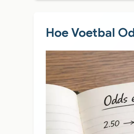
Hoe Voetbal O