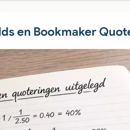
dds en Bookmaker Quot