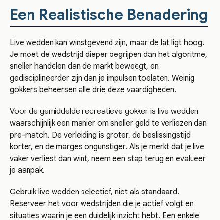
Een Realistische Benadering
Live wedden kan winstgevend zijn, maar de lat ligt hoog.
Je moet de wedstrijd dieper begrijpen dan het algoritme,
sneller handelen dan de markt beweegt, en
gedisciplineerder zijn dan je impulsen toelaten. Weinig
gokkers beheersen alle drie deze vaardigheden.
Voor de gemiddelde recreatieve gokker is live wedden
waarschijnlijk een manier om sneller geld te verliezen dan
pre-match. De verleiding is groter, de beslissingstijd
korter, en de marges ongunstiger. Als je merkt dat je live
vaker verliest dan wint, neem een stap terug en evalueer
je aanpak.
Gebruik live wedden selectief, niet als standaard.
Reserveer het voor wedstrijden die je actief volgt en
situaties waarin je een duidelijk inzicht hebt. Een enkele