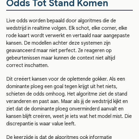
Odds Tot Stand Komen
Live odds worden bepaald door algoritmes die de
wedstrijd in realtime volgen. Elk schot, elke corner, elke
rode kaart wordt verwerkt en vertaald naar aangepaste
kansen. De modellen achter deze systemen zijn
geavanceerd maar niet perfect. Ze reageren op
gebeurtenissen maar kunnen de context niet altijd
correct inschatten.
Dit creëert kansen voor de oplettende gokker. Als een
dominante ploeg een goal tegen krijgt uit het niets,
schieten de odds omhoog. Het algoritme ziet de stand
veranderen en past aan. Maar als jij de wedstrijd kijkt en
ziet dat de dominante ploeg onverminderd aanvalt en
kansen blijft creëren, weet je iets wat het model mist. Die
discrepantie is waar value leeft.
De keerzijde is dat de algoritmes ook informatie