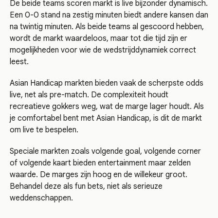
De beide teams scoren markt is live bijzonder dynamisch.
Een 0-0 stand na zestig minuten biedt andere kansen dan
na twintig minuten. Als beide teams al gescoord hebben,
wordt de markt waardeloos, maar tot die tijd zijn er
mogelijkheden voor wie de wedstrijddynamiek correct
leest.
Asian Handicap markten bieden vaak de scherpste odds
live, net als pre-match. De complexiteit houdt
recreatieve gokkers weg, wat de marge lager houdt. Als
je comfortabel bent met Asian Handicap, is dit de markt
om live te bespelen.
Speciale markten zoals volgende goal, volgende corner
of volgende kaart bieden entertainment maar zelden
waarde. De marges zijn hoog en de willekeur groot.
Behandel deze als fun bets, niet als serieuze
weddenschappen.