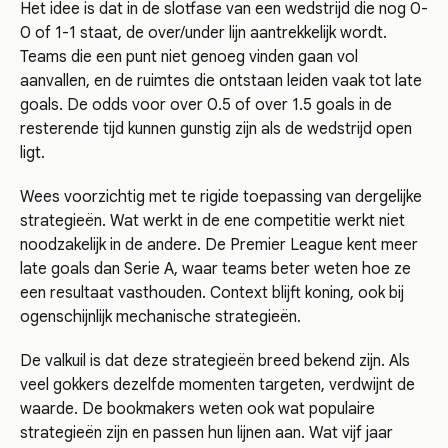
Het idee is dat in de slotfase van een wedstrijd die nog 0-
0 of 1-1 staat, de over/under lijn aantrekkelijk wordt.
Teams die een punt niet genoeg vinden gaan vol
aanvallen, en de ruimtes die ontstaan leiden vaak tot late
goals. De odds voor over 0.5 of over 1.5 goals in de
resterende tijd kunnen gunstig zijn als de wedstrijd open
ligt.
Wees voorzichtig met te rigide toepassing van dergelijke
strategieën. Wat werkt in de ene competitie werkt niet
noodzakelijk in de andere. De Premier League kent meer
late goals dan Serie A, waar teams beter weten hoe ze
een resultaat vasthouden. Context blijft koning, ook bij
ogenschijnlijk mechanische strategieën.
De valkuil is dat deze strategieën breed bekend zijn. Als
veel gokkers dezelfde momenten targeten, verdwijnt de
waarde. De bookmakers weten ook wat populaire
strategieën zijn en passen hun lijnen aan. Wat vijf jaar