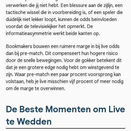
verwerken die jij niet hebt. Een blessure aan de zijlijn, een
tactische wissel die in voorbereiding is, of een speler die
duidelijk niet lekker loopt, kunnen de odds beïnvloeden
voordat de televisiekijker het opmerkt. De
informatieasymmetrie werkt beide kanten op.
Bookmakers bouwen een ruimere marge in bij live odds
dan bij pre-match. Dit compenseert hun hogere risico
door de snelle bewegingen. Voor de gokker betekent dit
dat je een grotere edge nodig hebt om winstgevend te
zijn. Waar pre-match een paar procent voorsprong kan
volstaan, heb je live misschien vijf procent of meer nodig
om de marge te overwinnen.
De Beste Momenten om Live
te Wedden