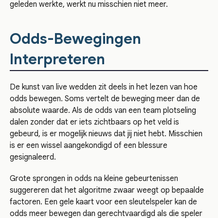
geleden werkte, werkt nu misschien niet meer.
Odds-Bewegingen
Interpreteren
De kunst van live wedden zit deels in het lezen van hoe
odds bewegen. Soms vertelt de beweging meer dan de
absolute waarde. Als de odds van een team plotseling
dalen zonder dat er iets zichtbaars op het veld is
gebeurd, is er mogelijk nieuws dat jij niet hebt. Misschien
is er een wissel aangekondigd of een blessure
gesignaleerd.
Grote sprongen in odds na kleine gebeurtenissen
suggereren dat het algoritme zwaar weegt op bepaalde
factoren. Een gele kaart voor een sleutelspeler kan de
odds meer bewegen dan gerechtvaardigd als die speler