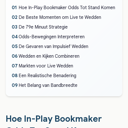
Hoe In-Play Bookmaker Odds Tot Stand Komen
De Beste Momenten om Live te Wedden
De 79e Minuut Strategie
Odds-Bewegingen Interpreteren
De Gevaren van Impulsief Wedden
Wedden en Kijken Combineren
Markten voor Live Wedden
Een Realistische Benadering
Het Belang van Bandbreedte
Hoe In-Play Bookmaker