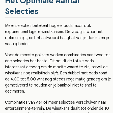
Het Optimale Aantal
Selecties
Meer selecties betekent hogere odds maar ook
exponentieel lagere winstkansen. De vraag is waar het
optimum ligt, en het antwoord hangt af van je doelen en je
vaardigheden.
Voor de meeste gokkers werken combinaties van twee tot
drie selecties het beste. Dit houdt de totale odds
interessant genoeg om de moeite waard te zijn, terwijl de
winstkans nog realistisch blijft. Een dubbel met odds rond
de 4.00 tot 5.00 wint nog steeds regelmatig genoeg om je
gemotiveerd te houden en je bankroll niet te snel te
decimeren.
Combinaties van vier of meer selecties verschuiven naar
entertainment-terrein. De winstkans daalt tot onder de 10