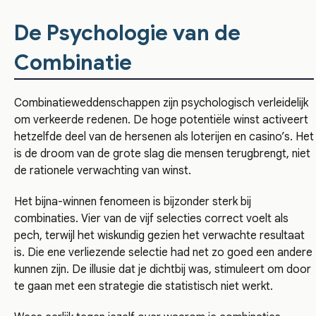
De Psychologie van de
Combinatie
Combinatieweddenschappen zijn psychologisch verleidelijk
om verkeerde redenen. De hoge potentiële winst activeert
hetzelfde deel van de hersenen als loterijen en casino’s. Het
is de droom van de grote slag die mensen terugbrengt, niet
de rationele verwachting van winst.
Het bijna-winnen fenomeen is bijzonder sterk bij
combinaties. Vier van de vijf selecties correct voelt als
pech, terwijl het wiskundig gezien het verwachte resultaat
is. Die ene verliezende selectie had net zo goed een andere
kunnen zijn. De illusie dat je dichtbij was, stimuleert om door
te gaan met een strategie die statistisch niet werkt.