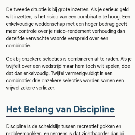
De tweede situatie is bij grote inzetten. Als je serieus geld
wilt inzetten, is het risico van een combinatie te hoog. Een
enkelvoudige weddenschap met een hoger bedrag geeft
meer controle over je risico-rendement verhouding dan
dezelfde verwachte waarde verspreid over een
combinatie.
Ook bij onzekere selecties is combineren af te raden. Als je
twijfelt over een wedstrijd maar hem toch wilt spelen, doe
dat dan enkelvoudig. Twijfel vermenigvuldigt in een
combinatie: drie onzekere selecties worden samen een
vrijwel zekere verliezer.
Het Belang van Discipline
Discipline is de scheidslijn tussen recreatief gokken en
probleemgokken, en nergens is dat zichtbaarder dan bij