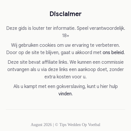
Disclaimer
Deze gids is louter ter informatie. Speel verantwoordelijk.
18+
Wij gebruiken cookies om uw ervaring te verbeteren.
Door op de site te blijven, gaat u akkoord met
ons beleid
.
Deze site bevat affiliate links. We kunnen een commissie
ontvangen als u via deze links een aankoop doet, zonder
extra kosten voor u.
Als u kampt met een gokverslaving, kunt u hier hulp
vinden
.
August 2026 | © Tips Wedden Op Voetbal