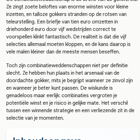
Ze zingt zoete beloftes van enorme winsten voor kleine
inzetten, en talloze gokkers stranden op de rotsen van
teleurstelling. Een briefje van tien euro omzetten in
driehonderd euro door vijf wedstrijden correct te
voorspellen klinkt fantastisch. De realiteit is dat die vijf
selecties allemaal moeten kloppen, en de kans daarop is
vele malen kleiner dan de meeste mensen beseffen.
Toch zijn combinatieweddenschappen niet per definitie
slecht. Ze hebben hun plaats in het arsenaal van de
doordachte gokker, mits je begrijpt wanneer ze zinvol zijn
en wanneer je beter kunt passen. De wiskunde is
genadeloos maar eerlijk: combinaties vergroten je
potentiële winst en je risico in gelijke mate. Het verschil
tussen een winnende strategie en een verliezende zit in de
selectie van je momenten.