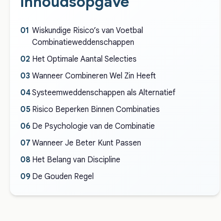
Inhoudsopgave
Wiskundige Risico’s van Voetbal
Combinatieweddenschappen
Het Optimale Aantal Selecties
Wanneer Combineren Wel Zin Heeft
Systeemweddenschappen als Alternatief
Risico Beperken Binnen Combinaties
De Psychologie van de Combinatie
Wanneer Je Beter Kunt Passen
Het Belang van Discipline
De Gouden Regel