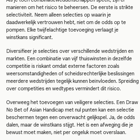
Als je toch combinatieweddenschappen speelt, zijn er
manieren om het risico te beheersen. De eerste is strikte
selectiviteit. Neem alleen selecties op waarin je
daadwerkelijk vertrouwen hebt, niet om de odds op te
pompen. Elke twijfelachtige toevoeging verlaagt je
winstkans significant.
Diversifieer je selecties over verschillende wedstrijden en
markten. Een combinatie van vijf thuiswinsten in dezelfde
competitie is riskant omdat externe factoren zoals
weersomstandigheden of scheidsrechterlijke beslissingen
meerdere wedstrijden tegelijk kunnen beïnvloeden. Spreiding
over competities en wedtypes vermindert dit risico.
Overweeg het toevoegen van veiligere selecties. Een Draw
No Bet of Asian Handicap met nul punten kan een selectie
beschermen tegen een onverwacht gelijkspel. Ja, de odds
dalen, maar de winstkans stijgt. Het is een afweging die je
bewust moet maken, niet per ongeluk moet overslaan.